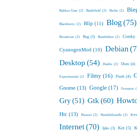
Bie
Baldurs Gate
(2)
Battlefield
(2)
Berlin
(2)
Blog
(75)
Blip
(11)
Blackberry
(2)
Conky
Bug
(3)
Broadcom
(2)
Bumblebee
(2)
Debian
(7
CyanogenMod
(10)
Desktop
(54)
Dom
(4)
Diablo
(2)
G
Filmy
(16)
Flash
(4)
Experimental
(2)
Google
(17)
Gnome
(13)
Groupon
Howt
Gry
(51)
Gtk
(60)
Htc
(13)
Ice
Huawei
(2)
Humblebundle
(2)
Internet
(70)
K
Kot
(5)
Ipko
(3)