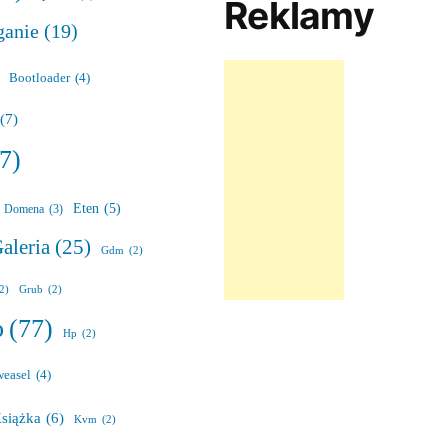
Reklamy
ganie
(19)
Bootloader
(4)
(7)
7)
Eten
(5)
Domena
(3)
aleria
(25)
Gdm
(2)
(2)
Grub
(2)
o
(77)
Hp
(2)
weasel
(4)
siążka
(6)
Kvm
(2)