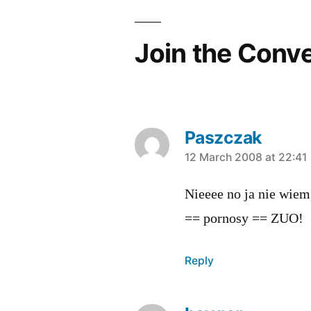
Join the Conv
Paszczak
says:
12 March 2008 at 22:41
Nieeee no ja nie wiem,
== pornosy == ZUO!
Reply