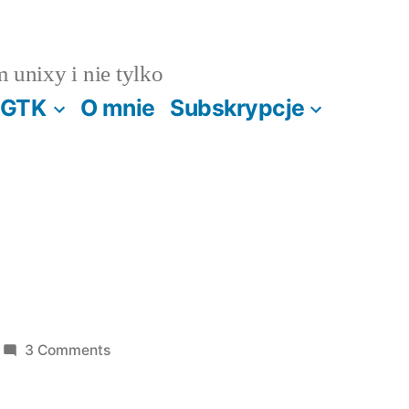
m unixy i nie tylko
GTK
O mnie
Subskrypcje
on
3 Comments
Kaczka