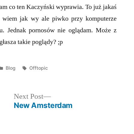
am co ten Kaczyński wyprawia. To już jakaś
ie wiem jak wy ale piwko przy komputerze
ku. Jednak pornosów nie oglądam. Może z
łasza takie poglądy? ;p
Posted
Tags:
Blog
Offtopic
in
Next
Next Post
post:
New Amsterdam