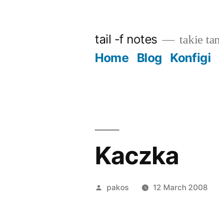
Skip
to
tail -f notes
takie ta
content
Home
Blog
Konfigi
Kaczka
Posted
pakos
12 March 2008
by