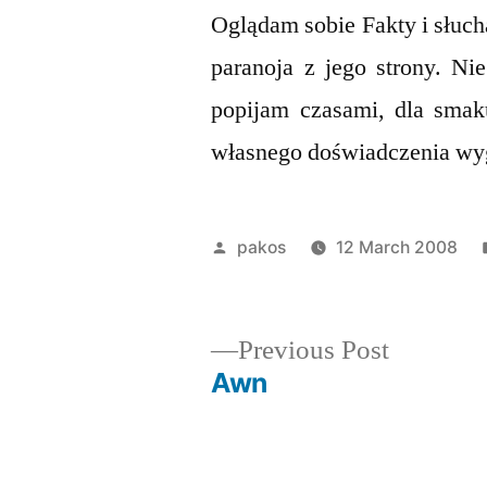
Oglądam sobie Fakty i słuch
paranoja z jego strony. N
popijam czasami, dla sma
własnego doświadczenia wyg
Posted
pakos
12 March 2008
by
Previous
Previous Post
post:
Awn
Post
navigation