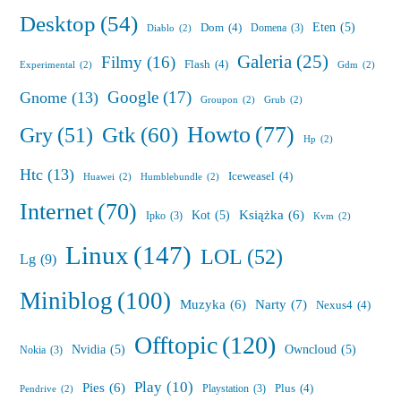
Desktop
(54)
Eten
(5)
Dom
(4)
Domena
(3)
Diablo
(2)
Galeria
(25)
Filmy
(16)
Flash
(4)
Experimental
(2)
Gdm
(2)
Google
(17)
Gnome
(13)
Groupon
(2)
Grub
(2)
Howto
(77)
Gry
(51)
Gtk
(60)
Hp
(2)
Htc
(13)
Iceweasel
(4)
Huawei
(2)
Humblebundle
(2)
Internet
(70)
Książka
(6)
Kot
(5)
Ipko
(3)
Kvm
(2)
Linux
(147)
LOL
(52)
Lg
(9)
Miniblog
(100)
Muzyka
(6)
Narty
(7)
Nexus4
(4)
Offtopic
(120)
Nvidia
(5)
Owncloud
(5)
Nokia
(3)
Play
(10)
Pies
(6)
Plus
(4)
Playstation
(3)
Pendrive
(2)