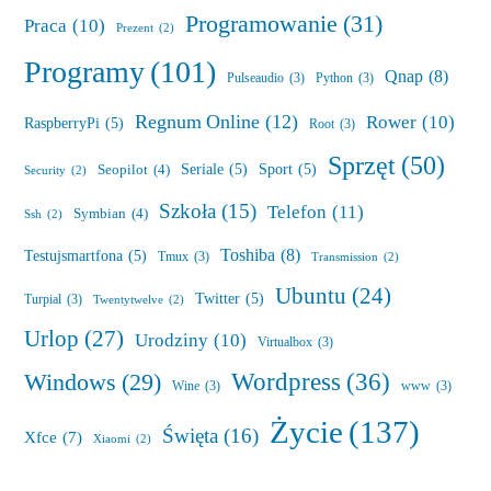
Programowanie
(31)
Praca
(10)
Prezent
(2)
Programy
(101)
Qnap
(8)
Pulseaudio
(3)
Python
(3)
Regnum Online
(12)
Rower
(10)
RaspberryPi
(5)
Root
(3)
Sprzęt
(50)
Seriale
(5)
Sport
(5)
Seopilot
(4)
Security
(2)
Szkoła
(15)
Telefon
(11)
Symbian
(4)
Ssh
(2)
Toshiba
(8)
Testujsmartfona
(5)
Tmux
(3)
Transmission
(2)
Ubuntu
(24)
Twitter
(5)
Turpial
(3)
Twentytwelve
(2)
Urlop
(27)
Urodziny
(10)
Virtualbox
(3)
Wordpress
(36)
Windows
(29)
Wine
(3)
www
(3)
Życie
(137)
Święta
(16)
Xfce
(7)
Xiaomi
(2)