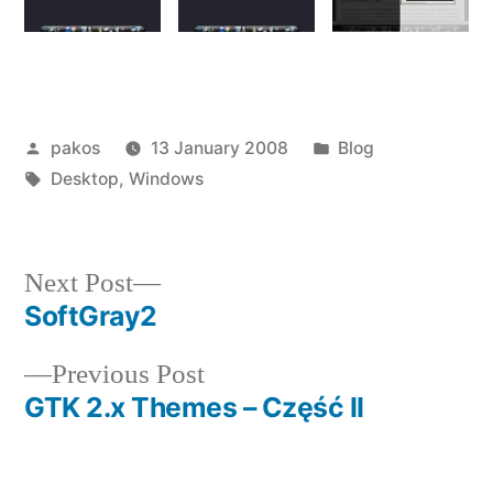
Posted
Posted
pakos
13 January 2008
Blog
by
Tags:
in
Desktop
,
Windows
Next
Next Post
post:
SoftGray2
Post
Previous
Previous Post
navigation
post:
GTK 2.x Themes – Część II