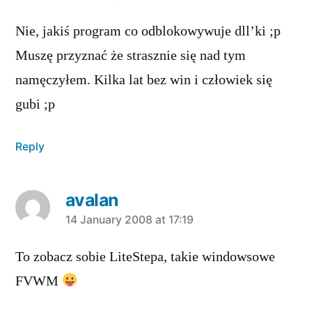
Nie, jakiś program co odblokowywuje dll’ki ;p
Muszę przyznać że strasznie się nad tym
namęczyłem. Kilka lat bez win i człowiek się
gubi ;p
Reply
avalan
says:
14 January 2008 at 17:19
To zobacz sobie LiteStepa, takie windowsowe
FVWM