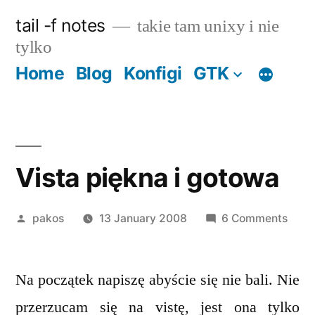
Skip
tail -f notes
takie tam unixy i nie
to
tylko
content
Home
Blog
Konfigi
GTK
Vista piękna i gotowa
Posted
on
pakos
13 January 2008
6 Comments
by
Vista
pięk
Na początek napiszę abyście się nie bali. Nie
i
goto
przerzucam się na vistę, jest ona tylko