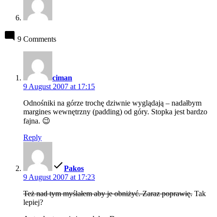
9 Comments
says:
ciman
9 August 2007 at 17:15
Odnośniki na górze trochę dziwnie wyglądają – nadałbym
margines wewnętrzny (padding) od góry. Stopka jest bardzo
fajna. 😉
Reply
says:
Pakos
9 August 2007 at 17:23
Też nad tym myślałem aby je obniżyć. Zaraz poprawię.
Tak
lepiej?