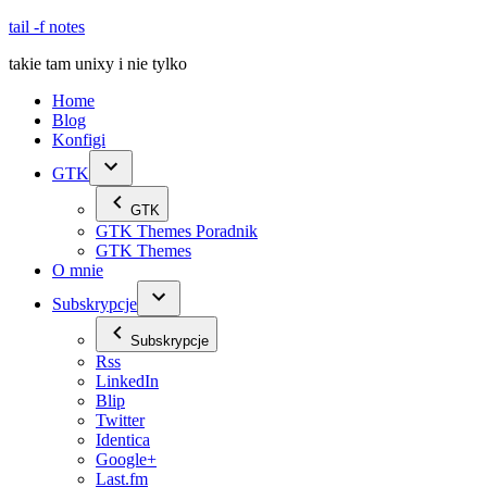
Skip
tail -f notes
to
takie tam unixy i nie tylko
content
Home
Blog
Konfigi
GTK
GTK
GTK Themes Poradnik
GTK Themes
O mnie
Subskrypcje
Subskrypcje
Rss
LinkedIn
Blip
Twitter
Identica
Google+
Last.fm