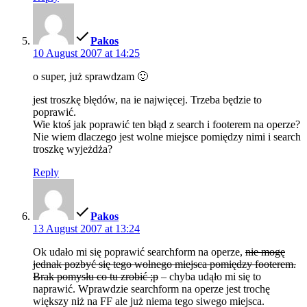
says:
Pakos
10 August 2007 at 14:25
o super, już sprawdzam 🙂
jest troszkę błędów, na ie najwięcej. Trzeba będzie to
poprawić.
Wie ktoś jak poprawić ten błąd z search i footerem na operze?
Nie wiem dlaczego jest wolne miejsce pomiędzy nimi i search
troszkę wyjeżdża?
Reply
says:
Pakos
13 August 2007 at 13:24
Ok udało mi się poprawić searchform na operze,
nie mogę
jednak pozbyć się tego wolnego miejsca pomiędzy footerem.
Brak pomysłu co tu zrobić ;p
– chyba udąło mi się to
naprawić. Wprawdzie searchform na operze jest trochę
większy niż na FF ale już niema tego siwego miejsca.