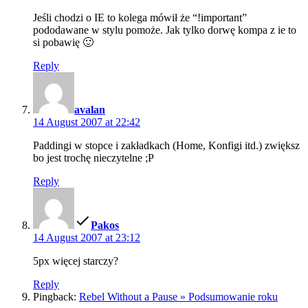
Jeśli chodzi o IE to kolega mówił że “!important”
pododawane w stylu pomoże. Jak tylko dorwę kompa z ie to
si pobawię 🙂
Reply
says:
avalan
14 August 2007 at 22:42
Paddingi w stopce i zakładkach (Home, Konfigi itd.) zwiększ
bo jest trochę nieczytelne ;P
Reply
says:
Pakos
14 August 2007 at 23:12
5px więcej starczy?
Reply
Pingback:
Rebel Without a Pause » Podsumowanie roku