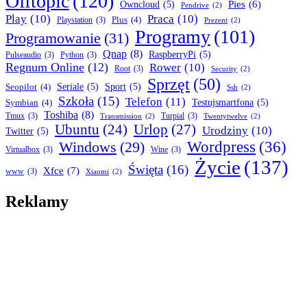
Offtopic
(120)
Pies
(6)
Owncloud
(5)
Pendrive
(2)
Play
(10)
Praca
(10)
Plus
(4)
Playstation
(3)
Prezent
(2)
Programy
(101)
Programowanie
(31)
Qnap
(8)
RaspberryPi
(5)
Pulseaudio
(3)
Python
(3)
Regnum Online
(12)
Rower
(10)
Root
(3)
Security
(2)
Sprzęt
(50)
Seopilot
(4)
Seriale
(5)
Sport
(5)
Ssh
(2)
Szkoła
(15)
Telefon
(11)
Symbian
(4)
Testujsmartfona
(5)
Toshiba
(8)
Tmux
(3)
Turpial
(3)
Transmission
(2)
Twentytwelve
(2)
Ubuntu
(24)
Urlop
(27)
Urodziny
(10)
Twitter
(5)
Wordpress
(36)
Windows
(29)
Virtualbox
(3)
Wine
(3)
Życie
(137)
Święta
(16)
Xfce
(7)
www
(3)
Xiaomi
(2)
Reklamy