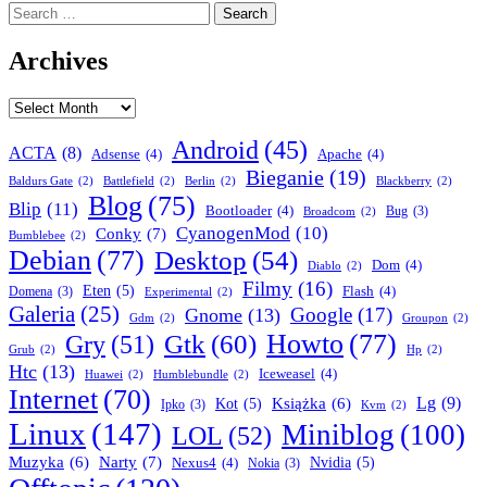
Search
for:
Archives
Archives
Android
(45)
ACTA
(8)
Adsense
(4)
Apache
(4)
Bieganie
(19)
Baldurs Gate
(2)
Battlefield
(2)
Berlin
(2)
Blackberry
(2)
Blog
(75)
Blip
(11)
Bootloader
(4)
Bug
(3)
Broadcom
(2)
CyanogenMod
(10)
Conky
(7)
Bumblebee
(2)
Debian
(77)
Desktop
(54)
Dom
(4)
Diablo
(2)
Filmy
(16)
Eten
(5)
Flash
(4)
Domena
(3)
Experimental
(2)
Galeria
(25)
Google
(17)
Gnome
(13)
Gdm
(2)
Groupon
(2)
Howto
(77)
Gry
(51)
Gtk
(60)
Grub
(2)
Hp
(2)
Htc
(13)
Iceweasel
(4)
Huawei
(2)
Humblebundle
(2)
Internet
(70)
Lg
(9)
Książka
(6)
Kot
(5)
Ipko
(3)
Kvm
(2)
Linux
(147)
Miniblog
(100)
LOL
(52)
Narty
(7)
Muzyka
(6)
Nexus4
(4)
Nvidia
(5)
Nokia
(3)