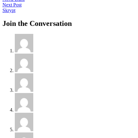
navigation
Next
Next Post
post:
Skrypt
Join the Conversation