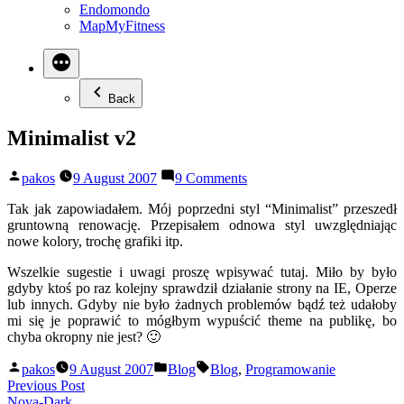
Endomondo
MapMyFitness
Back
Minimalist v2
Posted
on
pakos
9 August 2007
9 Comments
by
Minimalist
v2
Tak jak zapowiadałem. Mój poprzedni styl “Minimalist” przeszedł
gruntowną renowację. Przepisałem odnowa styl uwzględniając
nowe kolory, trochę grafiki itp.
Wszelkie sugestie i uwagi proszę wpisywać tutaj. Miło by było
gdyby ktoś po raz kolejny sprawdził działanie strony na IE, Operze
lub innych. Gdyby nie było żadnych problemów bądź też udałoby
mi się je poprawić to mógłbym wypuścić theme na publikę, bo
chyba okropny nie jest? 🙂
Posted
Posted
Tags:
pakos
9 August 2007
Blog
Blog
,
Programowanie
by
in
Post
Previous
Previous Post
post:
Nova-Dark