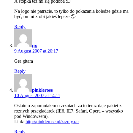
A stopka tez mi się podoba ;D
Na logo nie patrzcie, to tylko do pokazania koledze gdzie ma
być, on mi zrobi jakieś lepsze 🙂
Reply
says:
qx
9 August 2007 at 20:17
Gra gitara
Reply
says:
pinklerose
10 August 2007 at 14:11
Ostatnio zapomniałem o zrzutach za to teraz daje pakiet z
roznych przegladarek (IE6, IE7, Safari, Opera – wszystko
pod Windowsem).
Link:
http://pinklerose.pl/zrzuty.rar
Reply