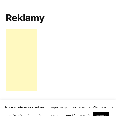
Reklamy
This website uses cookies to improve your experience. We'll assume
tail -f notes
,
Proudly powered by WordPress.
you're ok with this, but you can opt-out if you wish.
Accept