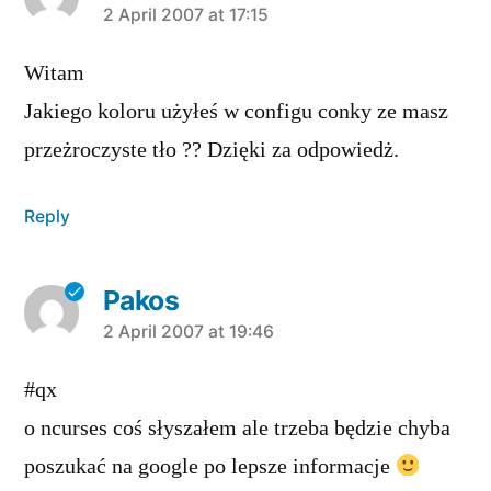
says:
2 April 2007 at 17:15
Witam
Jakiego koloru użyłeś w configu conky ze masz
przeżroczyste tło ?? Dzięki za odpowiedż.
Reply
Pakos
says:
2 April 2007 at 19:46
#qx
o ncurses coś słyszałem ale trzeba będzie chyba
poszukać na google po lepsze informacje