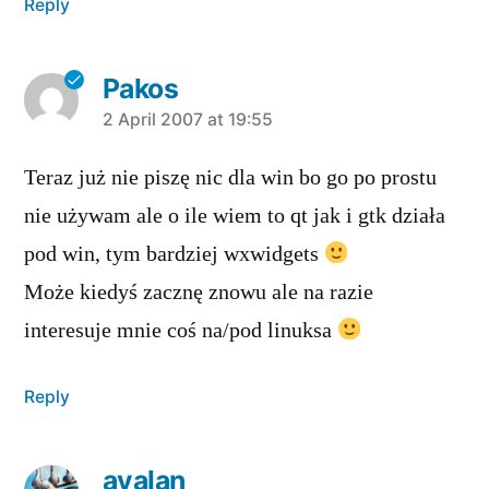
Reply
Pakos
says:
2 April 2007 at 19:55
Teraz już nie piszę nic dla win bo go po prostu
nie używam ale o ile wiem to qt jak i gtk działa
pod win, tym bardziej wxwidgets
Może kiedyś zacznę znowu ale na razie
interesuje mnie coś na/pod linuksa
Reply
avalan