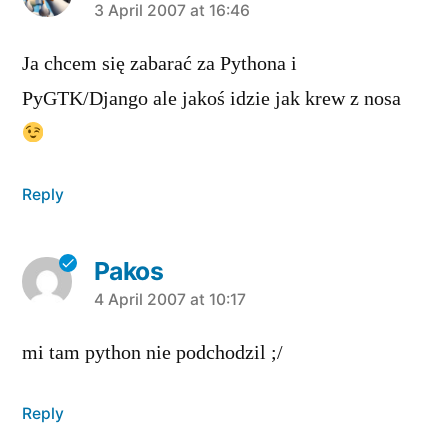
says:
3 April 2007 at 16:46
Ja chcem się zabarać za Pythona i
PyGTK/Django ale jakoś idzie jak krew z nosa
Reply
Pakos
says:
4 April 2007 at 10:17
mi tam python nie podchodzil ;/
Reply