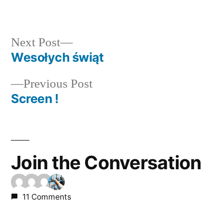
Next
Next Post
post:
Wesołych świąt
Post
Previous
Previous Post
navigation
post:
Screen !
Join the Conversation
11 Comments