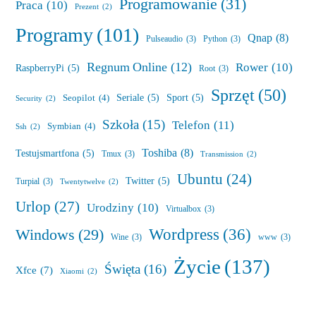
Programowanie
(31)
Praca
(10)
Prezent
(2)
Programy
(101)
Qnap
(8)
Pulseaudio
(3)
Python
(3)
Regnum Online
(12)
Rower
(10)
RaspberryPi
(5)
Root
(3)
Sprzęt
(50)
Seriale
(5)
Sport
(5)
Seopilot
(4)
Security
(2)
Szkoła
(15)
Telefon
(11)
Symbian
(4)
Ssh
(2)
Toshiba
(8)
Testujsmartfona
(5)
Tmux
(3)
Transmission
(2)
Ubuntu
(24)
Twitter
(5)
Turpial
(3)
Twentytwelve
(2)
Urlop
(27)
Urodziny
(10)
Virtualbox
(3)
Wordpress
(36)
Windows
(29)
Wine
(3)
www
(3)
Życie
(137)
Święta
(16)
Xfce
(7)
Xiaomi
(2)