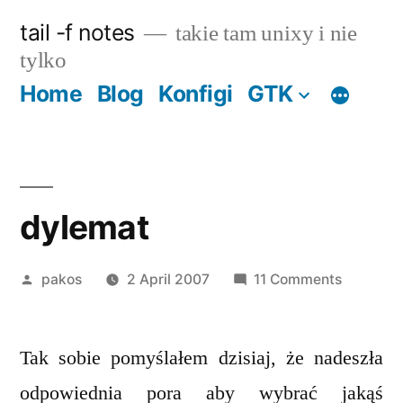
Skip
tail -f notes
takie tam unixy i nie
to
tylko
content
Home
Blog
Konfigi
GTK
dylemat
Posted
on
pakos
2 April 2007
11 Comments
by
dylemat
Tak sobie pomyślałem dzisiaj, że nadeszła
odpowiednia pora aby wybrać jakąś