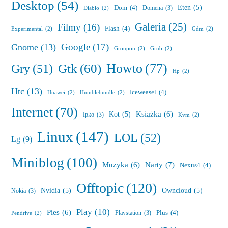
Desktop
(54)
Eten
(5)
Dom
(4)
Domena
(3)
Diablo
(2)
Galeria
(25)
Filmy
(16)
Flash
(4)
Experimental
(2)
Gdm
(2)
Google
(17)
Gnome
(13)
Groupon
(2)
Grub
(2)
Howto
(77)
Gry
(51)
Gtk
(60)
Hp
(2)
Htc
(13)
Iceweasel
(4)
Huawei
(2)
Humblebundle
(2)
Internet
(70)
Książka
(6)
Kot
(5)
Ipko
(3)
Kvm
(2)
Linux
(147)
LOL
(52)
Lg
(9)
Miniblog
(100)
Muzyka
(6)
Narty
(7)
Nexus4
(4)
Offtopic
(120)
Nvidia
(5)
Owncloud
(5)
Nokia
(3)
Play
(10)
Pies
(6)
Plus
(4)
Playstation
(3)
Pendrive
(2)