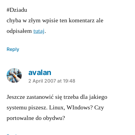
#Dziadu
chyba w złym wpisie ten komentarz ale
odpisałem
tutaj
.
Reply
avalan
says:
2 April 2007 at 19:48
Jeszcze zastanowić się trzeba dla jakiego
systemu piszesz. Linux, WIndows? Czy
portowalne do obydwu?