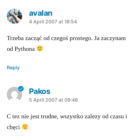
avalan
says:
4 April 2007 at 18:54
Trzeba zacząć od czegoś prostego. Ja zaczynam
od Pythona
Reply
Pakos
says:
5 April 2007 at 09:46
C tez nie jest trudne, wszystko zalezy od czasu i
chęci