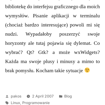
bibliotekę do interfejsu graficznego dla moich
wymysłów. Pisanie aplikacji w terminalu
(chociaż bardzo interesujące) powoli mi się
nudzi. Wypadałoby poszerzyć swoje
horyzonty ale tutaj pojawia się dylemat. Co
wybrać? Qt? Gtk? a może wxWidgets?
Każda ma swoje plusy i minusy a mimo to
brak pomysłu. Kocham takie sytuacje
Posted
Posted
pakos
2 April 2007
Blog
by
Tags:
in
Linux
,
Programowanie