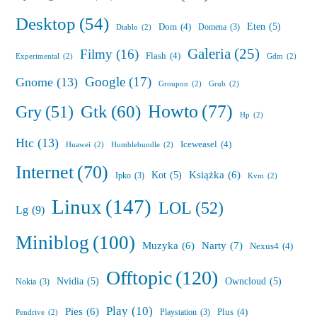
Desktop
(54)
Eten
(5)
Dom
(4)
Domena
(3)
Diablo
(2)
Galeria
(25)
Filmy
(16)
Flash
(4)
Experimental
(2)
Gdm
(2)
Google
(17)
Gnome
(13)
Groupon
(2)
Grub
(2)
Howto
(77)
Gry
(51)
Gtk
(60)
Hp
(2)
Htc
(13)
Iceweasel
(4)
Huawei
(2)
Humblebundle
(2)
Internet
(70)
Książka
(6)
Kot
(5)
Ipko
(3)
Kvm
(2)
Linux
(147)
LOL
(52)
Lg
(9)
Miniblog
(100)
Muzyka
(6)
Narty
(7)
Nexus4
(4)
Offtopic
(120)
Nvidia
(5)
Owncloud
(5)
Nokia
(3)
Play
(10)
Pies
(6)
Plus
(4)
Playstation
(3)
Pendrive
(2)