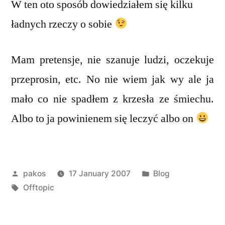
W ten oto sposób dowiedziałem się kilku
ładnych rzeczy o sobie
Mam pretensje, nie szanuje ludzi, oczekuje
przeprosin, etc. No nie wiem jak wy ale ja
mało co nie spadłem z krzesła ze śmiechu.
Albo to ja powinienem się leczyć albo on
Posted
Posted
pakos
17 January 2007
Blog
by
Tags:
in
Offtopic