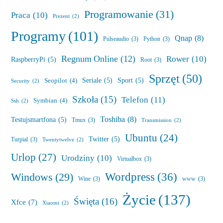
Programowanie
(31)
Praca
(10)
Prezent
(2)
Programy
(101)
Qnap
(8)
Pulseaudio
(3)
Python
(3)
Regnum Online
(12)
Rower
(10)
RaspberryPi
(5)
Root
(3)
Sprzęt
(50)
Seriale
(5)
Sport
(5)
Seopilot
(4)
Security
(2)
Szkoła
(15)
Telefon
(11)
Symbian
(4)
Ssh
(2)
Toshiba
(8)
Testujsmartfona
(5)
Tmux
(3)
Transmission
(2)
Ubuntu
(24)
Twitter
(5)
Turpial
(3)
Twentytwelve
(2)
Urlop
(27)
Urodziny
(10)
Virtualbox
(3)
Wordpress
(36)
Windows
(29)
Wine
(3)
www
(3)
Życie
(137)
Święta
(16)
Xfce
(7)
Xiaomi
(2)