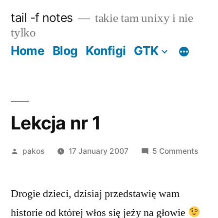
Skip
tail -f notes
takie tam unixy i nie
to
tylko
content
Home
Blog
Konfigi
GTK
Lekcja nr 1
Posted
on
pakos
17 January 2007
5 Comments
by
Lekcj
nr
Drogie dzieci, dzisiaj przedstawię wam
1
historie od której włos się jeży na głowie