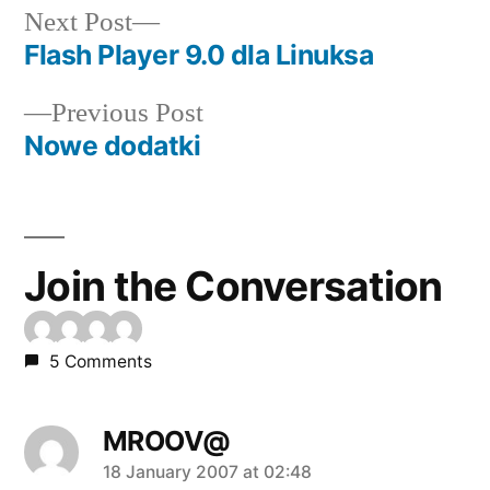
Next
Next Post
post:
Flash Player 9.0 dla Linuksa
Post
Previous
Previous Post
navigation
post:
Nowe dodatki
Join the Conversation
5 Comments
MROOV@
says:
18 January 2007 at 02:48