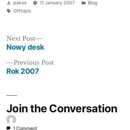
Posted
Posted
pakos
11 January 2007
Blog
by
Tags:
in
Offtopic
Next
Next Post
post:
Nowy desk
Post
Previous
Previous Post
navigation
post:
Rok 2007
Join the Conversation
1 Comment