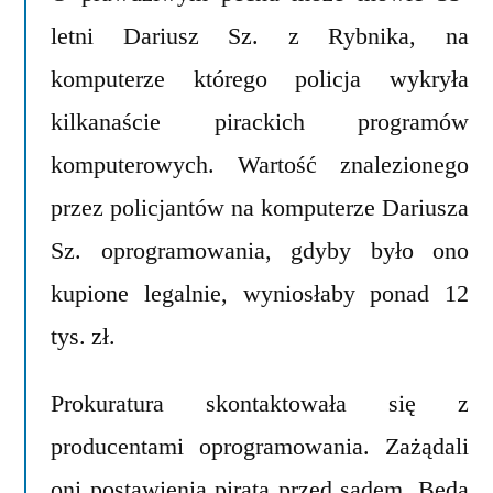
auta
letni Dariusz Sz. z Rybnika, na
:)
komputerze którego policja wykryła
kilkanaście pirackich programów
komputerowych. Wartość znalezionego
przez policjantów na komputerze Dariusza
Sz. oprogramowania, gdyby było ono
kupione legalnie, wyniosłaby ponad 12
tys. zł.
Prokuratura skontaktowała się z
producentami oprogramowania. Zażądali
oni postawienia pirata przed sądem. Będą