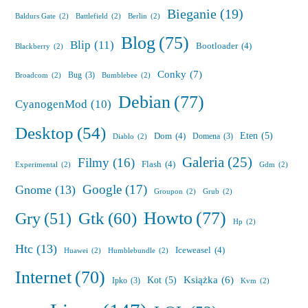
Bieganie
(19)
Baldurs Gate
(2)
Battlefield
(2)
Berlin
(2)
Blog
(75)
Blip
(11)
Bootloader
(4)
Blackberry
(2)
Conky
(7)
Bug
(3)
Broadcom
(2)
Bumblebee
(2)
Debian
(77)
CyanogenMod
(10)
Desktop
(54)
Eten
(5)
Dom
(4)
Domena
(3)
Diablo
(2)
Galeria
(25)
Filmy
(16)
Flash
(4)
Experimental
(2)
Gdm
(2)
Google
(17)
Gnome
(13)
Groupon
(2)
Grub
(2)
Howto
(77)
Gry
(51)
Gtk
(60)
Hp
(2)
Htc
(13)
Iceweasel
(4)
Huawei
(2)
Humblebundle
(2)
Internet
(70)
Książka
(6)
Kot
(5)
Ipko
(3)
Kvm
(2)