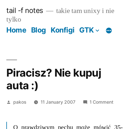
Skip
tail -f notes
takie tam unixy i nie
to
tylko
content
Home
Blog
Konfigi
GTK
Piracisz? Nie kupuj
auta :)
Posted
on
pakos
11 January 2007
1 Comment
by
Piracis
Nie
O prawdziwym pechu może mówić 35-
kupuj