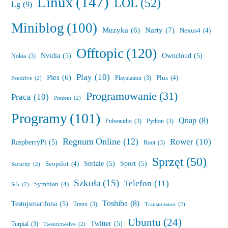
Linux
(147)
LOL
(52)
Lg
(9)
Miniblog
(100)
Muzyka
(6)
Narty
(7)
Nexus4
(4)
Offtopic
(120)
Nvidia
(5)
Owncloud
(5)
Nokia
(3)
Play
(10)
Pies
(6)
Plus
(4)
Playstation
(3)
Pendrive
(2)
Programowanie
(31)
Praca
(10)
Prezent
(2)
Programy
(101)
Qnap
(8)
Pulseaudio
(3)
Python
(3)
Regnum Online
(12)
Rower
(10)
RaspberryPi
(5)
Root
(3)
Sprzęt
(50)
Seriale
(5)
Sport
(5)
Seopilot
(4)
Security
(2)
Szkoła
(15)
Telefon
(11)
Symbian
(4)
Ssh
(2)
Toshiba
(8)
Testujsmartfona
(5)
Tmux
(3)
Transmission
(2)
Ubuntu
(24)
Twitter
(5)
Turpial
(3)
Twentytwelve
(2)