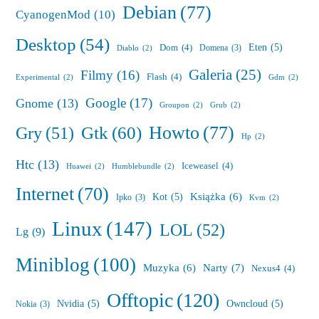
Debian
(77)
CyanogenMod
(10)
Desktop
(54)
Eten
(5)
Dom
(4)
Domena
(3)
Diablo
(2)
Galeria
(25)
Filmy
(16)
Flash
(4)
Experimental
(2)
Gdm
(2)
Google
(17)
Gnome
(13)
Groupon
(2)
Grub
(2)
Howto
(77)
Gry
(51)
Gtk
(60)
Hp
(2)
Htc
(13)
Iceweasel
(4)
Huawei
(2)
Humblebundle
(2)
Internet
(70)
Książka
(6)
Kot
(5)
Ipko
(3)
Kvm
(2)
Linux
(147)
LOL
(52)
Lg
(9)
Miniblog
(100)
Muzyka
(6)
Narty
(7)
Nexus4
(4)
Offtopic
(120)
Nvidia
(5)
Owncloud
(5)
Nokia
(3)