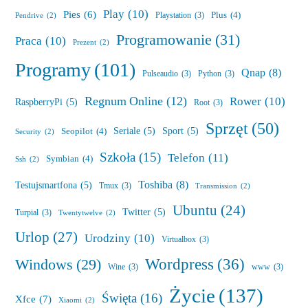
Play
(10)
Pies
(6)
Plus
(4)
Playstation
(3)
Pendrive
(2)
Programowanie
(31)
Praca
(10)
Prezent
(2)
Programy
(101)
Qnap
(8)
Pulseaudio
(3)
Python
(3)
Regnum Online
(12)
Rower
(10)
RaspberryPi
(5)
Root
(3)
Sprzęt
(50)
Seriale
(5)
Sport
(5)
Seopilot
(4)
Security
(2)
Szkoła
(15)
Telefon
(11)
Symbian
(4)
Ssh
(2)
Toshiba
(8)
Testujsmartfona
(5)
Tmux
(3)
Transmission
(2)
Ubuntu
(24)
Twitter
(5)
Turpial
(3)
Twentytwelve
(2)
Urlop
(27)
Urodziny
(10)
Virtualbox
(3)
Wordpress
(36)
Windows
(29)
Wine
(3)
www
(3)
Życie
(137)
Święta
(16)
Xfce
(7)
Xiaomi
(2)