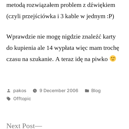
metodą rozwiązałem problem z dźwiękiem
(czyli przejściówka i 3 kable w jednym :P)
Wprawdzie nie mogę nigdzie znaleźć karty
do kupienia ale 14 wypłata więc mam trochę
czasu na szukanie. A teraz idę na piwko
Posted
Posted
pakos
9 December 2006
Blog
by
Tags:
in
Offtopic
Next
Next Post