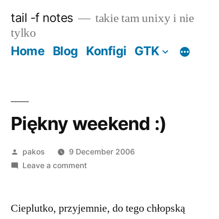
Skip
tail -f notes
takie tam unixy i nie
to
tylko
content
Home
Blog
Konfigi
GTK
Piękny weekend :)
Posted
pakos
9 December 2006
by
on
Leave a comment
Piękny
weekend
Cieplutko, przyjemnie, do tego chłopską
:)