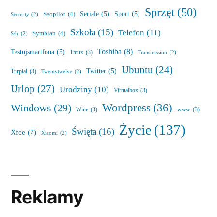
Sprzęt
(50)
Seriale
(5)
Sport
(5)
Seopilot
(4)
Security
(2)
Szkoła
(15)
Telefon
(11)
Symbian
(4)
Ssh
(2)
Toshiba
(8)
Testujsmartfona
(5)
Tmux
(3)
Transmission
(2)
Ubuntu
(24)
Twitter
(5)
Turpial
(3)
Twentytwelve
(2)
Urlop
(27)
Urodziny
(10)
Virtualbox
(3)
Wordpress
(36)
Windows
(29)
Wine
(3)
www
(3)
Życie
(137)
Święta
(16)
Xfce
(7)
Xiaomi
(2)
Reklamy