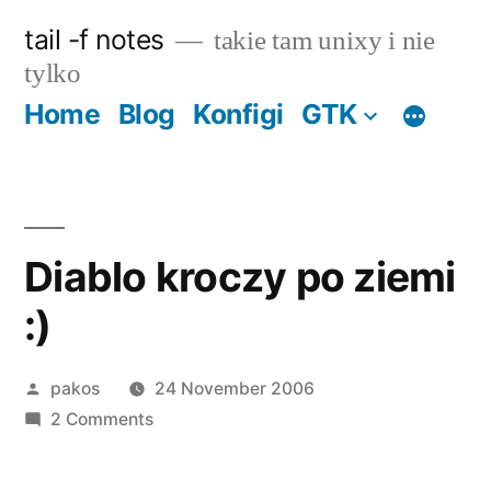
Skip
tail -f notes
takie tam unixy i nie
to
tylko
content
Home
Blog
Konfigi
GTK
Diablo kroczy po ziemi
:)
Posted
pakos
24 November 2006
by
on
2 Comments
Diablo
kroczy