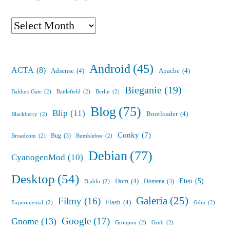
Archives
Android
(45)
ACTA
(8)
Adsense
(4)
Apache
(4)
Bieganie
(19)
Baldurs Gate
(2)
Battlefield
(2)
Berlin
(2)
Blog
(75)
Blip
(11)
Bootloader
(4)
Blackberry
(2)
Conky
(7)
Bug
(3)
Broadcom
(2)
Bumblebee
(2)
Debian
(77)
CyanogenMod
(10)
Desktop
(54)
Eten
(5)
Dom
(4)
Domena
(3)
Diablo
(2)
Galeria
(25)
Filmy
(16)
Flash
(4)
Experimental
(2)
Gdm
(2)
Google
(17)
Gnome
(13)
Groupon
(2)
Grub
(2)