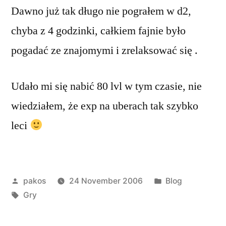
Dawno już tak długo nie pograłem w d2,
po
ziemi
chyba z 4 godzinki, całkiem fajnie było
:)
pogadać ze znajomymi i zrelaksować się .
Udało mi się nabić 80 lvl w tym czasie, nie
wiedziałem, że exp na uberach tak szybko
leci
Posted
Posted
pakos
24 November 2006
Blog
by
Tags:
in
Gry