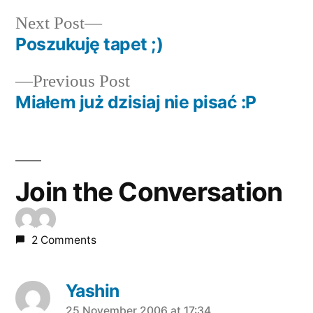
Next
Next Post
post:
Poszukuję tapet ;)
Post
Previous
Previous Post
navigation
post:
Miałem już dzisiaj nie pisać :P
Join the Conversation
2 Comments
Yashin
25 November 2006 at 17:34