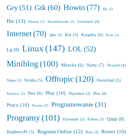
Howto
(77)
Gry
(51)
Gtk
(60)
Hp
(2)
Htc
(13)
Iceweasel
(4)
Huawei
(2)
Humblebundle
(2)
Internet
(70)
Książka
(6)
Kot
(5)
Ipko
(3)
Kvm
(2)
Linux
(147)
LOL
(52)
Lg
(9)
Miniblog
(100)
Muzyka
(6)
Narty
(7)
Nexus4
(4)
Offtopic
(120)
Nvidia
(5)
Owncloud
(5)
Nokia
(3)
Play
(10)
Pies
(6)
Plus
(4)
Playstation
(3)
Pendrive
(2)
Programowanie
(31)
Praca
(10)
Prezent
(2)
Programy
(101)
Qnap
(8)
Pulseaudio
(3)
Python
(3)
Regnum Online
(12)
Rower
(10)
RaspberryPi
(5)
Root
(3)